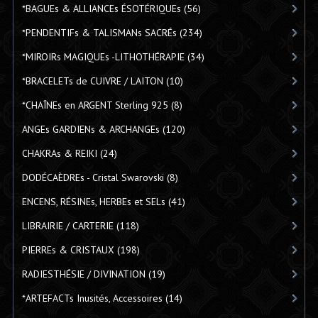
*BAGUEs & ALLIANCEs ÉSOTÉRIQUEs
(56)
*PENDENTIFs & TALISMANs SACRÉs
(234)
*MIROIRs MAGIQUEs -LITHOTHÉRAPIE
(34)
*BRACELETs de CUIVRE / LAITON
(10)
*CHAÎNEs en ARGENT Sterling 925
(8)
ANGEs GARDIENs & ARCHANGEs
(120)
CHAKRAs & REIKI
(24)
DODÉCAÈDREs - Cristal Swarovski
(8)
ENCENS, RÉSINEs, HERBEs et SELs
(41)
LIBRAIRIE / CARTERIE
(118)
PIERREs & CRISTAUX
(198)
RADIESTHÉSIE / DIVINATION
(19)
*ARTEFACTs Inusités, Accessoires
(14)