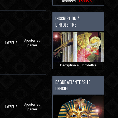
2.15EUR
1.08EUR
INSCRIPTION À
L’INFOLETTRE
Ajouter au
4.67EUR
panier
Inscription à l’Infolettre
BAGUE ATLANTE *SITE
OFFICIEL
Ajouter au
4.67EUR
panier