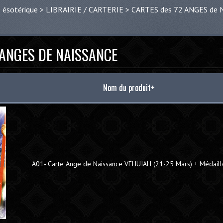
 ésotérique
>
LIBRAIRIE / CARTERIE
>
CARTES des 72 ANGES de N
 ANGES DE NAISSANCE
Nom du produit+
A01- Carte Ange de Naissance VEHUIAH (21-25 Mars) + Médaill