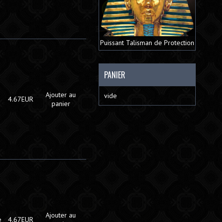
Puissant Talisman de Protection
PANIER
Ajouter au
vide
e
4.67EUR
panier
Ajouter au
e
4.67EUR