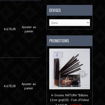
DEVISES
Ajouter au
4.67EUR
panier
PROMOTIONS
Ajouter au
4.67EUR
panier
A- Encens NATURA *Bâtons
12cm (pqt10) - Foin d'Odeur