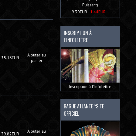
Puissant)
9.30EUR
1.44EUR
INSCRIPTION À
L’INFOLETTRE
Ajouter au
35.15EUR
panier
Inscription à l’Infolettre
BAGUE ATLANTE *SITE
OFFICIEL
Ajouter au
39.82EUR