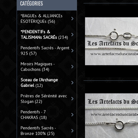
CATÉGORIES
*BAGUEs & ALLIANCEs
ÉSOTÉRIQUEs
(56)
*PENDENTIFs &
TALISMANs SACRÉs
(234)
Pendentifs Sacrés - Argent
925
(57)
Miroirs Magiques -
Cabochons
(34)
Sceau de l'Archange
Gabriel
(12)
Prières de Sérénité avec
Slogan
(22)
Pendentifs - 7
CHAKRAS
(18)
Pendentifs Sacrés -
Bronze 100%
(25)