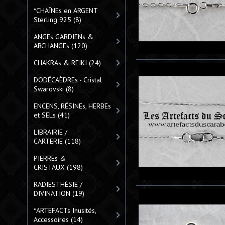
*CHAÎNEs en ARGENT
Sterling 925
(8)
ANGEs GARDIENs &
ARCHANGEs
(120)
CHAKRAs & REIKI
(24)
DODÉCAÈDREs - Cristal
Swarovski
(8)
ENCENS, RÉSINEs, HERBEs
et SELs
(41)
LIBRAIRIE /
CARTERIE
(118)
PIERREs &
CRISTAUX
(198)
RADIESTHÉSIE /
DIVINATION
(19)
*ARTEFACTs Inusités,
Accessoires
(14)