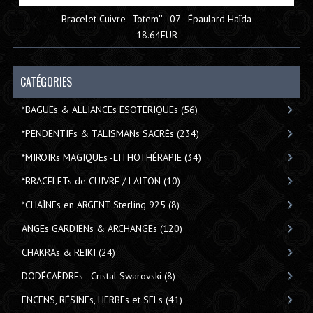
Bracelet Cuivre ''Totem'' - 07 - Épaulard Haïda
18.64EUR
CATÉGORIES
*BAGUEs & ALLIANCEs ÉSOTÉRIQUEs
(56)
*PENDENTIFs & TALISMANs SACRÉs
(234)
*MIROIRs MAGIQUEs -LITHOTHÉRAPIE
(34)
*BRACELETs de CUIVRE / LAITON
(10)
*CHAÎNEs en ARGENT Sterling 925
(8)
ANGEs GARDIENs & ARCHANGEs
(120)
CHAKRAs & REIKI
(24)
DODÉCAÈDREs - Cristal Swarovski
(8)
ENCENS, RÉSINEs, HERBEs et SELs
(41)