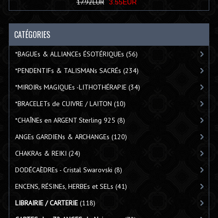
17.92EUR
3.55EUR
CATÉGORIES
*BAGUEs & ALLIANCEs ÉSOTÉRIQUEs
(56)
*PENDENTIFs & TALISMANs SACRÉs
(234)
*MIROIRs MAGIQUEs -LITHOTHÉRAPIE
(34)
*BRACELETs de CUIVRE / LAITON
(10)
*CHAÎNEs en ARGENT Sterling 925
(8)
ANGEs GARDIENs & ARCHANGEs
(120)
CHAKRAs & REIKI
(24)
DODÉCAÈDREs - Cristal Swarovski
(8)
ENCENS, RÉSINEs, HERBEs et SELs
(41)
LIBRAIRIE / CARTERIE
(118)