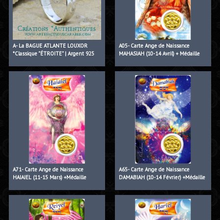
A- La BAGUE ATLANTE LOUXOR
A05- Carte Ange de Naissance
*Classique "ÉTROITE" | Argent 925
MAHASIAH (10-14 Avril) + Médaille
A71- Carte Ange de Naissance
A65- Carte Ange de Naissance
HAIAIEL (11-15 Mars) +Médaille
DAMABIAH (10-14 Février) +Médaille