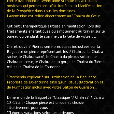
Pierre d’Abondance, l’Aventurine stimule les attitudes
positives qui permettent d’attirer à soi la Manifestation
de la Prospérité dans tous les domaines.
L’Aventurine est reliée directement au *Chakra du Cœur.
Cet outil thérapeutique s'utilise en méditation, lors des
traitements énergétiques ou simplement au travail sur le
bureau ou pendant le sommeil à la tête de votre lit.
On retrouve 7 Pierres semi-précieuses incrustées sur la
Baguette de pierre représentant les 7 Chakras; la Chakra
racine, le Chakra sacré, le Chakra du plexus solaire, le
Chakra du cœur, le Chakra de la gorge, le Chakra du 3ième
œil et le Chakra de la Couronne.
*Parchemin explicatif sur l'utilisation de la Baguette,
Propriété de l'Aventurine ainsi qu'un Rituel d'Activation et
de Purification inclus avec votre Bâton de Guérison...
Dimension de la Baguette *Classique "7 Chakras" ± 2cm x
12-15cm - Chaque pièce est unique et choisie
intuitivement pour vous...
**Légères variations selon les arrivages...