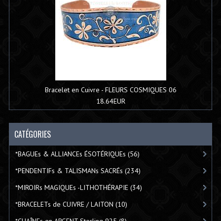
Bracelet en Cuivre - FLEURS COSMIQUES 06
18.64EUR
CATÉGORIES
*BAGUEs & ALLIANCEs ÉSOTÉRIQUEs
(56)
*PENDENTIFs & TALISMANs SACRÉs
(234)
*MIROIRs MAGIQUEs -LITHOTHÉRAPIE
(34)
*BRACELETs de CUIVRE / LAITON
(10)
*CHAÎNEs en ARGENT Sterling 925
(8)