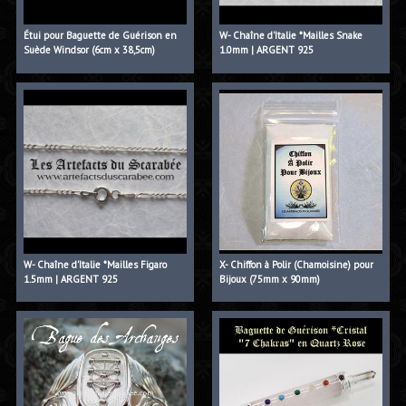
Étui pour Baguette de Guérison en
W- Chaîne d'Italie *Mailles Snake
Suède Windsor (6cm x 38,5cm)
1.0mm | ARGENT 925
W- Chaîne d'Italie *Mailles Figaro
X- Chiffon à Polir (Chamoisine) pour
1.5mm | ARGENT 925
Bijoux (75mm x 90mm)