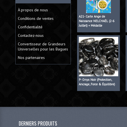
À propos de nous
A21- Carte Ange de
Conditions de ventes
Naissance NELCHAËL (2-6
Juillet) + Médaille
Confidentialité
Contactez-nous
Convertisseur de Grandeurs
Universelles pour les Bagues
Nos partenaires
P- Onyx Noir (Protection,
Ancrage, Force & Équilibre)
DERNIERS PRODUITS