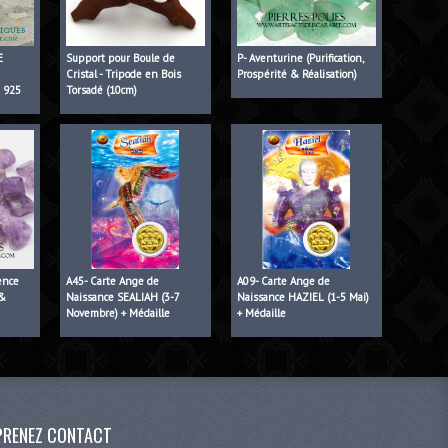
E
Support pour Boule de
P- Aventurine (Purification,
Cristal - Tripode en Bois
Prospérité & Réalisation)
t 925
Torsadé (10cm)
ence
A45- Carte Ange de
A09- Carte Ange de
 &
Naissance SEALIAH (3-7
Naissance HAZIEL (1-5 Mai)
Novembre) + Médaille
+ Médaille
PRENEZ CONTACT