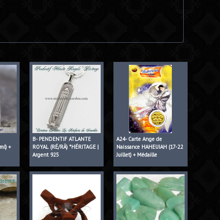
B- PENDENTIF ATLANTE
A24- Carte Ange de
ml) +
ROYAL (RÉ/RÂ) *HÉRITAGE |
Naissance HAHEUIAH (17-22
Argent 925
Juillet) + Médaille