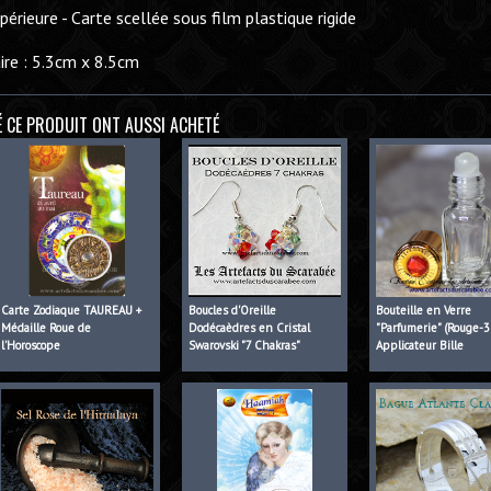
périeure - Carte scellée sous film plastique rigide
ire : 5.3cm x 8.5cm
É CE PRODUIT ONT AUSSI ACHETÉ
Carte Zodiaque TAUREAU +
Boucles d'Oreille
Bouteille en Verre
Médaille Roue de
Dodécaèdres en Cristal
"Parfumerie" (Rouge-3
l'Horoscope
Swarovski "7 Chakras"
Applicateur Bille