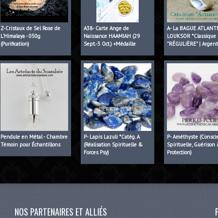
Z-Cristaux de Sel Rose de
A38- Carte Ange de
A- La BAGUE ATLANT
L'Himalaya - 050g
Naissance HAAMIAH (29
LOUKSOR *Classique
(Purification)
Sept.-3 Oct.) +Médaille
"RÉGULIÈRE" | Argen
Pendule en Métal - Chambre
P- Lapis Lazuli *Catég. A
P- Améthyste (Consci
Témoin pour Échantillons
(Réalisation Spirituelle &
Spirituelle, Guérison
Forces Psy)
Protection)
NOS PARTENAIRES ET ALLIÉS