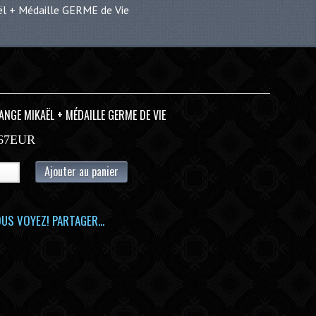
aël + Médaille GERME de Vie
ANGE MIKAËL + MÉDAILLE GERME DE VIE
.67EUR
Ajouter au panier
US VOYEZ! PARTAGER...