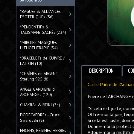
*BAGUEs & ALLIANCEs
ÉSOTÉRIQUEs
(56)
*PENDENTIFs &
TALISMANs SACRÉs
(234)
*MIROIRs MAGIQUEs -
LITHOTHÉRAPIE
(34)
*BRACELETs de CUIVRE /
LAITON
(10)
DESCRIPTION
CO
*CHAÎNEs en ARGENT
Sterling 925
(8)
Carte Prière de l'Arc
ANGEs GARDIENs &
ARCHANGEs
(120)
Prière de l'ARCHANGE
CHAKRAs & REIKI
(24)
"Si cela est juste, donn
Offre-moi la joie, l'équ
DODÉCAÈDREs - Cristal
Si cela est juste, donn
Swarovski
(8)
Donne-moi la protectio
ENCENS, RÉSINEs, HERBEs
Alloue-moi la multitude