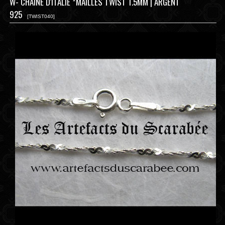
W- CHAÎNE D'ITALIE *MAILLES TWIST 1.5MM | ARGENT
925
[TWIST040]