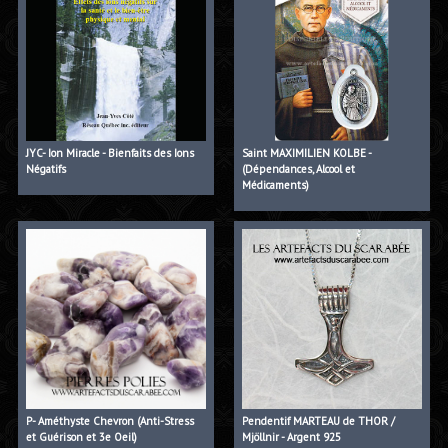
JYC- Ion Miracle - Bienfaits des Ions
Saint MAXIMILIEN KOLBE -
Négatifs
(Dépendances, Alcool et
Médicaments)
P- Améthyste Chevron (Anti-Stress
Pendentif MARTEAU de THOR /
et Guérison et 3e Oeil)
Mjöllnir - Argent 925