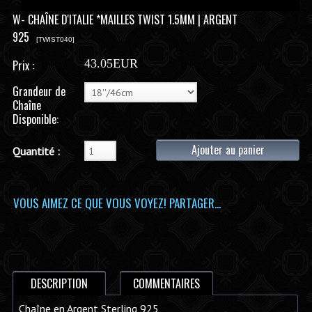
W- CHAÎNE D'ITALIE *MAILLES TWIST 1.5MM | ARGENT
925
[TWIST040]
43.05EUR
Prix :
Grandeur de
Chaîne
Disponible:
Ajouter au panier
Quantité :
VOUS AIMEZ CE QUE VOUS VOYEZ! PARTAGER...
DESCRIPTION
COMMENTAIRES
Chaîne en Argent Sterling 925