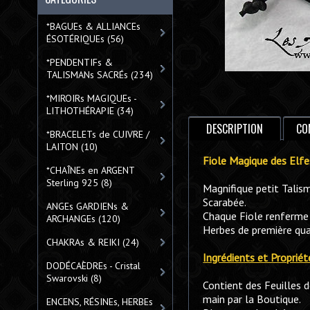
*BAGUEs & ALLIANCEs
ÉSOTÉRIQUEs
(56)
*PENDENTIFs &
TALISMANs SACRÉs
(234)
*MIROIRs MAGIQUEs -
LITHOTHÉRAPIE
(34)
DESCRIPTION
CO
*BRACELETs de CUIVRE /
LAITON
(10)
Fiole Magique des E
*CHAÎNEs en ARGENT
Sterling 925
(8)
Magnifique petit Talis
Scarabée.
ANGEs GARDIENs &
Chaque Fiole renferme 
ARCHANGEs
(120)
Herbes de première qual
CHAKRAs & REIKI
(24)
Ingrédients et Propri
DODÉCAÈDREs - Cristal
Swarovski
(8)
Contient des Feuilles d
main par la Boutique.
ENCENS, RÉSINEs, HERBEs