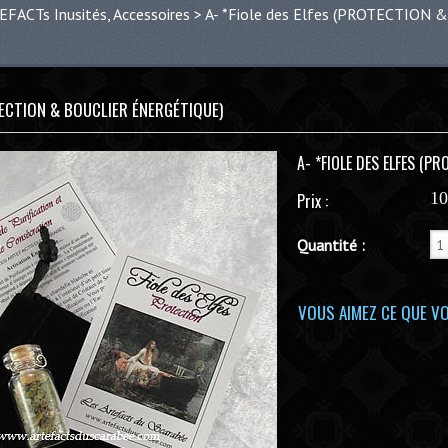
EFACTs Inusités, Accessoires
>
A- *Fiole des Elfes (PROTECTION
TECTION & BOUCLIER ÉNERGÉTIQUE)
A- *FIOLE DES ELFES (P
1
Prix :
Quantité :
VOUS AIMEZ CE QUE VO