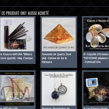
É CE PRODUIT ONT AUSSI ACHETÉ
A- Encens NATURA *Bâtons
Pyramide de Quartz Doré
D- Coquille d'Ormeau
12cm (pqt10) - Nag Champa
(AA) - Estime de Soi &
*MOYENNE (Abalone 
Mémoire
- FUMIGATION
A- MÉDAILLON
Pendule Séphoroton de
A- Les Encens Sacrés