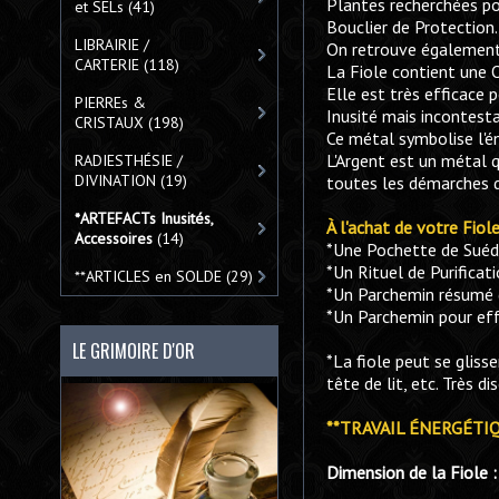
Plantes recherchées po
et SELs
(41)
Bouclier de Protection.
LIBRAIRIE /
On retrouve également 
CARTERIE
(118)
La Fiole contient une 
Elle est très efficace
PIERREs &
Inusité mais incontest
CRISTAUX
(198)
Ce métal symbolise l'én
L'Argent est un métal q
RADIESTHÉSIE /
DIVINATION
(19)
toutes les démarches d
*ARTEFACTs Inusités,
À l'achat de votre Fiol
Accessoires
(14)
*Une Pochette de Suédi
*Un Rituel de Purificat
**ARTICLES en SOLDE
(29)
*Un Parchemin résumé 
*Un Parchemin pour eff
LE GRIMOIRE D'OR
*La fiole peut se glis
tête de lit, etc. Très dis
**TRAVAIL ÉNERGÉTI
Dimension de la Fiol