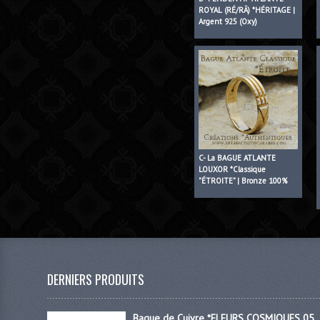
ROYAL (RÉ/RÂ) *HÉRITAGE |
Argent 925 (Oxy)
C- La BAGUE ATLANTE
LOUXOR *Classique
"ÉTROITE" | Bronze 100%
DERNIERS PRODUITS
Bague de Cuivre *FLEURS COSMIQUES 05