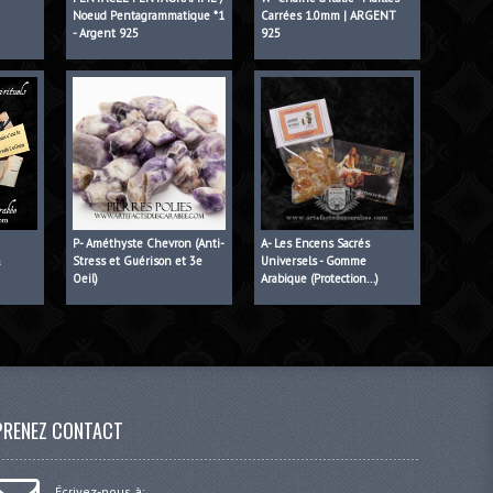
Noeud Pentagrammatique *1
Carrées 1.0mm | ARGENT
e
- Argent 925
925
P- Améthyste Chevron (Anti-
A- Les Encens Sacrés
&
Stress et Guérison et 3e
Universels - Gomme
Oeil)
Arabique (Protection...)
PRENEZ CONTACT
Écrivez-nous à: