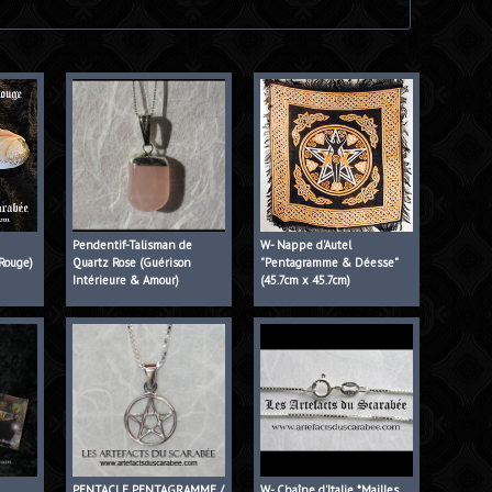
Pendentif-Talisman de
W- Nappe d'Autel
Rouge)
Quartz Rose (Guérison
"Pentagramme & Déesse"
Intérieure & Amour)
(45.7cm x 45.7cm)
PENTACLE PENTAGRAMME /
W- Chaîne d'Italie *Mailles