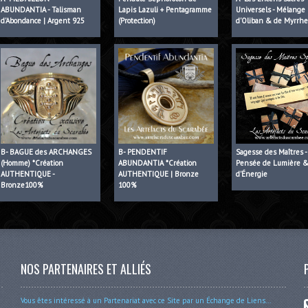
ABUNDANTIA - Talisman
Lapis Lazuli + Pentagramme
Universels - Mélange
d'Abondance | Argent 925
(Protection)
d'Oliban & de Myrrh
B- BAGUE des ARCHANGES
B- PENDENTIF
Sagesse des Maîtres -
(Homme) *Création
ABUNDANTIA *Création
Pensée de Lumière 
AUTHENTIQUE -
AUTHENTIQUE | Bronze
d'Énergie
Bronze100%
100%
NOS PARTENAIRES ET ALLIÉS
Vous êtes intéressé à un Partenariat avec ce Site par un Échange de Liens...