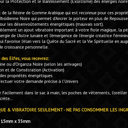
ur la Protection et le Bannissement (Exorcisme) des énergies noir
de la Résine de Gomme Arabique qui est reconnue pour ces propriét
Obsidienne Noire qui permet d'Ancrer le porteur en plus de Repousse
 pour les désenvoûtements énergétiques (mauvais sort).
ablement un ajout vibratoire important à votre fiole magique, la pé
ergie de l'Astre lunaire et l'émergence de l'énergie créatrice fémini
ui favorise l'élan vers la Quête du Sacré et la Vie Spirituelle en a
e croissance personnelle.
e des Elfes, vous recevrez:
ne ou d'Organza Noire (selon les arrivages)
ion et de Consécration (Activation)
des propriétés énergétiques
ectuer votre demande précise à l'Univers
ser facilement dans le sac à main, les poches de vêtements, l'oreil
crète...
QUE & VIBRATOIRE SEULEMENT - NE PAS CONSOMMER LES ING
e : 15mm x 35mm