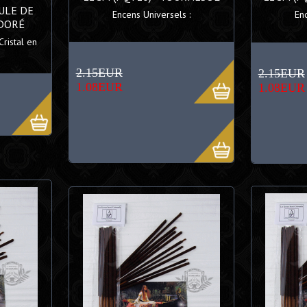
ULE DE
Encens Universels :
En
 DORÉ
ristal en
2.15EUR
2.15EUR
1.08EUR
1.08EUR