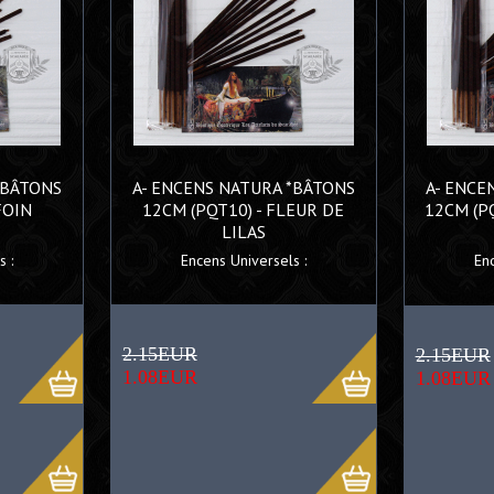
*BÂTONS
A- ENCENS NATURA *BÂTONS
A- ENCE
FOIN
12CM (PQT10) - FLEUR DE
12CM (PQ
LILAS
 :
Encens Universels :
En
2.15EUR
2.15EUR
1.08EUR
1.08EUR