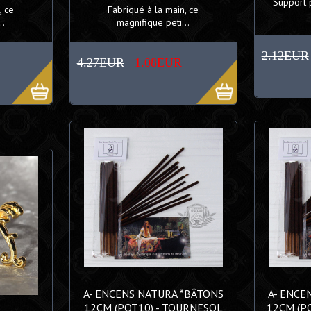
Support p
, ce
Fabriqué à la main, ce
..
magnifique peti...
2.12EUR
4.27EUR
1.08EUR
A- ENCENS NATURA *BÂTONS
A- ENCE
12CM (PQT10) - TOURNESOL
12CM (P