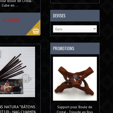
our Boule de Cristal -
Cube en ...
DEVISES
0.36EUR
PROMOTIONS
NS NATURA *BÂTONS
Support pour Boule de
QT10) - NAG CHAMPA
Cristal - Tripode en Bois