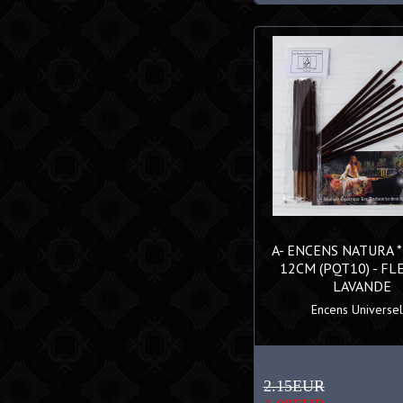
A- ENCENS NATURA 
12CM (PQT10) - FL
LAVANDE
Encens Universels
2.15EUR