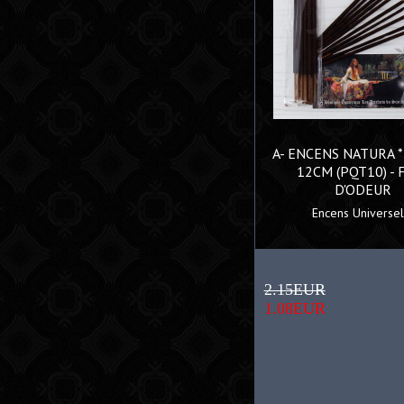
A- ENCENS NATURA 
12CM (PQT10) - 
D'ODEUR
Encens Universels
2.15EUR
1.08EUR