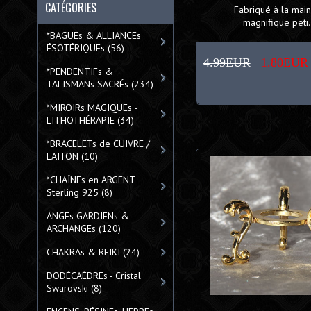
CATÉGORIES
Fabriqué à la main
magnifique peti.
*BAGUEs & ALLIANCEs
ÉSOTÉRIQUEs
(56)
4.99EUR
1.80EUR
*PENDENTIFs &
TALISMANs SACRÉs
(234)
*MIROIRs MAGIQUEs -
LITHOTHÉRAPIE
(34)
*BRACELETs de CUIVRE /
LAITON
(10)
*CHAÎNEs en ARGENT
Sterling 925
(8)
ANGEs GARDIENs &
ARCHANGEs
(120)
CHAKRAs & REIKI
(24)
DODÉCAÈDREs - Cristal
Swarovski
(8)