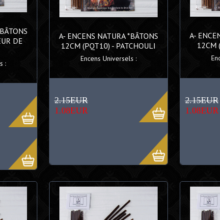
*BÂTONS
A- ENCE
A- ENCENS NATURA *BÂTONS
EUR DE
12CM 
12CM (PQT10) - PATCHOULI
En
Encens Universels :
 :
2.15EUR
2.15EUR
1.08EUR
1.08EUR