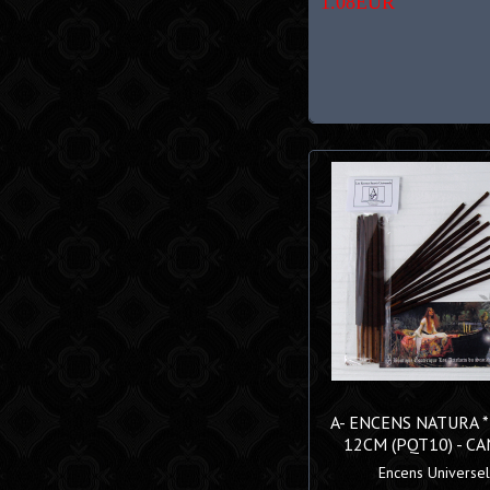
1.08EUR
A- ENCENS NATURA 
12CM (PQT10) - C
Encens Universels