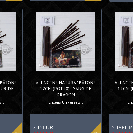
*BÂTONS
A- ENCENS NATURA *BÂTONS
A- ENCE
EUR DE
12CM (PQT10) - SANG DE
12CM (
DRAGON
 :
Encens Universels :
En
2.15EUR
2.15EUR