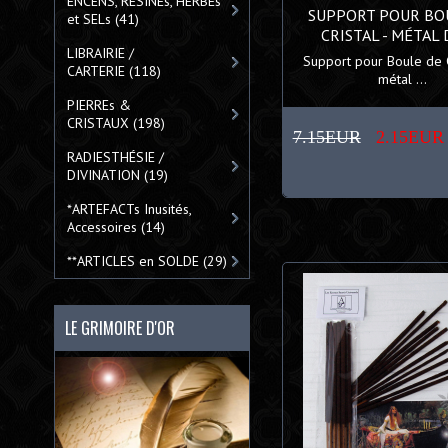
ENCENS, RÉSINEs, HERBEs
SUPPORT POUR BO
et SELs
(41)
CRISTAL - MÉTAL
LIBRAIRIE /
Support pour Boule de C
CARTERIE
(118)
métal ...
PIERREs &
CRISTAUX
(198)
7.15EUR
2.15EUR
RADIESTHÉSIE /
DIVINATION
(19)
*ARTEFACTs Inusités,
Accessoires
(14)
**ARTICLES en SOLDE
(29)
LE GRIMOIRE D'OR